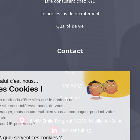
Etre consultant chez KYC
Le processus de recrutement
Qualité de vie
Contact
Paris
Salut c'est nous...
Hong-Kong
les Cookies !
Singapour
On a attendu d'être sûrs que le contenu de
ce site vous intéresse avant de vous
déranger, mais on aimerait bien vous accompagner pendant votre
visite...
6 villa Émile Bergerat
92200, Neuilly-sur-Seine
C'est OK pour vous ?
kyc-consulting
À quoi servent ces cookies ?