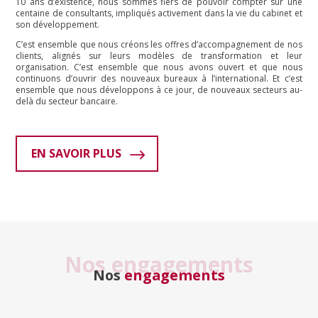
10 ans d’existence, nous sommes fiers de pouvoir compter sur une
centaine de consultants, impliqués activement dans la vie du cabinet et
son développement.
C’est ensemble que nous créons les offres d’accompagnement de nos
clients, alignés sur leurs modèles de transformation et leur
organisation. C’est ensemble que nous avons ouvert et que nous
continuons d’ouvrir des nouveaux bureaux à l’international. Et c’est
ensemble que nous développons à ce jour, de nouveaux secteurs au-
delà du secteur bancaire.
EN SAVOIR PLUS
Nos engagements
Nos
engagements