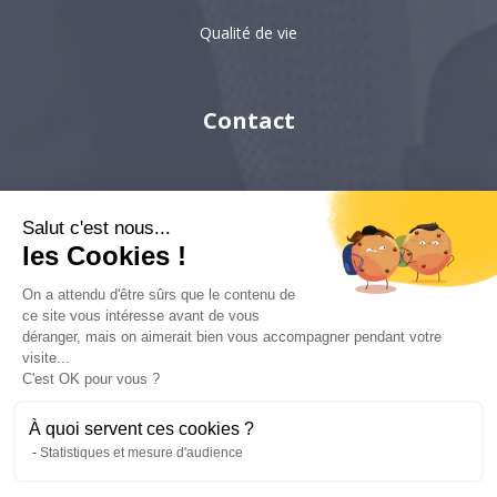
Qualité de vie
Contact
Paris
Salut c'est nous...
Hong-Kong
les Cookies !
Singapour
On a attendu d'être sûrs que le contenu de
ce site vous intéresse avant de vous
déranger, mais on aimerait bien vous accompagner pendant votre
visite...
6 villa Émile Bergerat
92200, Neuilly-sur-Seine
C'est OK pour vous ?
kyc-consulting
À quoi servent ces cookies ?
Statistiques et mesure d'audience
Copyright © 2022 KYC Consulting - Tous droits réservés - Réalisation :