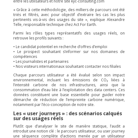
entre les utilisateurs et notre site kyc-consulting.com
« Grâce à cette méthodologie, des milliers de parcours ont été
triés et filtrés, avec pour objectif d’extraire les cas les plus
pertinents vis-à-vis des usages du site », explique Alexandre
Telle, responsable technique chez Act For Earth.
Parmi les rôles types représentatifs des usages réels, on
retrouve les profils suivants :
• Le candidat potentiel en recherche d’offres d’emploi
• Le prospect souhaitant s’informer sur nos domaines de
compétences
• Les journalistes et partenaires
• Nos visiteurs internationaux souhaitant contacter nos filiales
Chaque parcours utilisateur a été évalué selon son impact
environnemental, incluant les émissions de CO₂ liées à
l’intensité carbone de nos infrastructures, ainsi que la
consommation d’eau liée à l’exploitation des data centers. Ces
données constituent une base essentielle pour guider notre
démarche de réduction de l’empreinte carbone numérique,
notamment par l’éco-conception de notre site.
Les « user journeys » : des scénarios calqués
sur des usages réels
Plutôt que d’analyser le site de manière statique, l’audit a
introduit une notion clé : le parcours utilisateur, ou user journey
une séquence complète d’actions menée par un utilisateur