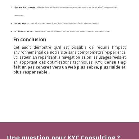
Optimisation technique
: réduction du temps de réponse serveur, conversion des images au format WebP, compression des
ressources.
Amélioration UX
: simplification des menus, fusion de pages redondantes, fluidification des parcours.
Accessibilité et SEO
: enrichissement des métadonnées, ajout de balises descriptives, contenus accessibles à tous.
En conclusion
Cet audit démontre qu’il est possible de réduire l’impact
environnemental de notre site sans compromettre l’expérience
utilisateur. En repensant la navigation selon les usages réels et
en apportant des optimisations techniques,
KYC Consulting
fait un pas concret
vers un web plus sobre, plus fluide et
plus responsable.
Une question pour KYC Consulting ?