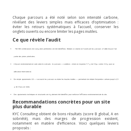
Chaque parcours a été noté selon son intensité carbone,
révélant des leviers simples mais efficaces d’optimisation :
éviter les retours systématiques à l’accueil, conserver les
onglets ouverts ou encore limiter les pages inutiles.
Ce que révèle l’audit
742 560 combinaisons de navigation pertinentes ont été identifiées. Réduire ce volume en favorisant les parcours à faible impact fait
partie des pistes prioritaires.
L’impact environnemental varie selon le scénario : le parcours « candidat » émet en moyenne 7,7 g de CO₂e, contre 3,8 g pour un
utilisateur international.
De simple ajustements UX — raccourcir les parcours ou éviter les boucles inutiles — permettent de réduire l’empreinte carbone jusqu’à 2,5
g de CO₂e par visite.
Des ajustements techniques et structurels ont également été identifiés pour renforcer l’efficience environnementale du site.
Recommandations concrètes pour un site
plus durable
KYC Consulting obtient de bons résultats (score B global, A en
sobriété), mais des marges de progression existent,
notamment en matière d’efficience. Voici quelques leviers
proposés :