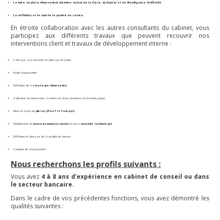
La mise en place d’innovations durables autour de la Data, du Digital et de l’Intelligence Artificielle
La définition et le suivi de la qualité de service
En étroite collaboration avec les autres consultants du cabinet, vous
participez aux différents travaux que peuvent recouvrir nos
interventions client et travaux de développement interne :
Cadrage, organisation et pilotage de projet
Etude d’opportunité
Définition de la
stratégie d’innovation
Validation de l’innovation à mettre en place (business ou technologique)
Mise en place de
pilotes (Proof of Concept)
Déploiement du
nouveau business model
ou de la
nouvelle technologie
Définition et pilotage de la qualité de service
Conduite du changement.
Nous recherchons les profils suivants :
Vous avez
4 à 8 ans d’expérience en cabinet de conseil ou dans
le secteur bancaire.
Dans le cadre de vos précédentes fonctions, vous avez démontré les
qualités suivantes :