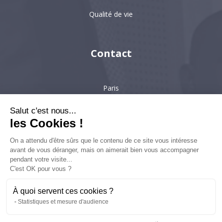
Qualité de vie
Contact
Paris
Hong-Kong
Salut c'est nous...
les Cookies !
Singapour
On a attendu d'être sûrs que le contenu de ce site vous intéresse
avant de vous déranger, mais on aimerait bien vous accompagner
pendant votre visite...
6 villa Émile Bergerat
92200, Neuilly-sur-Seine
C'est OK pour vous ?
kyc-consulting
À quoi servent ces cookies ?
Statistiques et mesure d'audience
Copyright © 2022 KYC Consulting - Tous droits réservés - Réalisation :