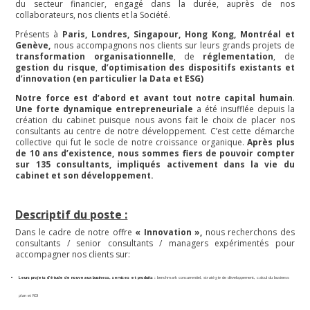
du secteur financier, engagé dans la durée, auprès de nos
collaborateurs, nos clients et la Société.
Présents à
Paris, Londres, Singapour, Hong Kong, Montréal et
Genève,
nous accompagnons nos clients sur leurs grands projets de
transformation organisationnelle
, de
réglementation
, de
gestion du risque
,
d’optimisation des dispositifs existants et
d’innovation (en particulier la Data et ESG)
Notre force est d’abord et avant tout notre capital humain
.
Une forte dynamique entrepreneuriale
a été insufflée depuis la
création du cabinet puisque nous avons fait le choix de placer nos
consultants au centre de notre développement. C’est cette démarche
collective qui fut le socle de notre croissance organique.
Après plus
de 10 ans d’existence, nous sommes fiers de pouvoir compter
sur 135 consultants, impliqués activement dans la vie du
cabinet et son développement.
Descriptif du poste :
Dans le cadre de notre offre
« Innovation »,
nous recherchons des
consultants / senior consultants / managers expérimentés pour
accompagner nos clients sur:
Leurs projets d’étude de nouveaux business, services et produits :
benchmark concurrentiel, stratégie de développement, calcul du business
plan et ROI