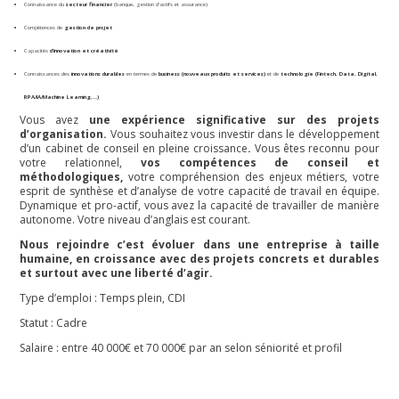
Connaissance du
secteur financier
(banque, gestion d’actifs et assurance)
Compétences de
gestion de projet
Capacités
d’innovation et créativité
Connaissances des
innovations durables
en termes de
business (nouveaux produits et services)
et de
technologie (Fintech, Data, Digital,
RPA/IA/Machine Learning,…)
Vous avez
une expérience significative sur des projets
d’organisation.
Vous souhaitez vous investir dans le développement
d’un cabinet de conseil en pleine croissance
.
Vous êtes reconnu pour
votre relationnel,
vos compétences de conseil et
méthodologiques,
votre compréhension des enjeux métiers, votre
esprit de synthèse et d’analyse de votre capacité de travail en équipe.
Dynamique et pro-actif, vous avez la capacité de travailler de manière
autonome. Votre niveau d’anglais est courant.
Nous rejoindre c’est évoluer dans une entreprise à taille
humaine, en croissance avec des projets concrets et durables
et surtout avec une liberté d’agir.
Type d’emploi : Temps plein, CDI
Statut : Cadre
Salaire : entre 40 000€ et 70 000€ par an selon séniorité et profil