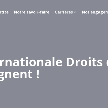
ntité
Notre savoir-faire
Carrières
Nos engage
ernationale Droit
gnent !