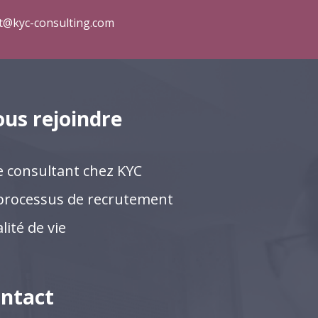
t@kyc-consulting.com
us rejoindre
e consultant chez KYC
processus de recrutement
lité de vie
ntact