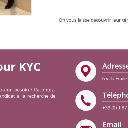
On vous laisse découvrir leur t
our KYC
Adress
6 villa Émil
 ou un besoin ? Racontez-
Téléph
andidat à la recherche de
+33 (0) 1 87
Email