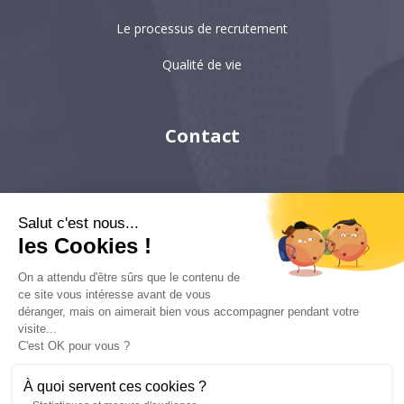
Le processus de recrutement
Qualité de vie
Contact
Paris
Salut c'est nous...
Hong-Kong
les Cookies !
Singapour
On a attendu d'être sûrs que le contenu de
ce site vous intéresse avant de vous
déranger, mais on aimerait bien vous accompagner pendant votre
visite...
6 villa Émile Bergerat
92200, Neuilly-sur-Seine
C'est OK pour vous ?
kyc-consulting
À quoi servent ces cookies ?