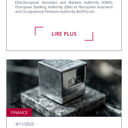
ESGL’European Securities and Markets Authority (ESMA),
l’European Banking Authority (EBA) et l’European Insurance
and Occupational Pensions Authority (EIOPA) ont...
LIRE PLUS
ASIA
FINANCE
4/11/2025