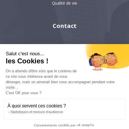
Qualité de vie
Contact
Paris
Salut c'est nous...
Hong-Kong
les Cookies !
Singapour
On a attendu d'être sûrs que le contenu de
ce site vous intéresse avant de vous
déranger, mais on aimerait bien vous accompagner pendant votre
visite...
6 villa Émile Bergerat
92200, Neuilly-sur-Seine
C'est OK pour vous ?
kyc-consulting
À quoi servent ces cookies ?
Statistiques et mesure d'audience
Copyright © 2022 KYC Consulting - Tous droits réservés - Réalisation :
Consentements certifiés par