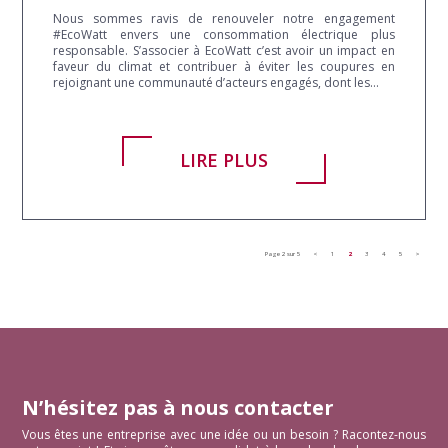
Nous sommes ravis de renouveler notre engagement
#EcoWatt envers une consommation électrique plus
responsable. S’associer à EcoWatt c’est avoir un impact en
faveur du climat et contribuer à éviter les coupures en
rejoignant une communauté d’acteurs engagés, dont les...
LIRE PLUS
Page 2 sur 5
<
1
2
3
4
5
>
N’hésitez pas à nous contacter
Vous êtes une entreprise avec une idée ou un besoin ? Racontez-nous